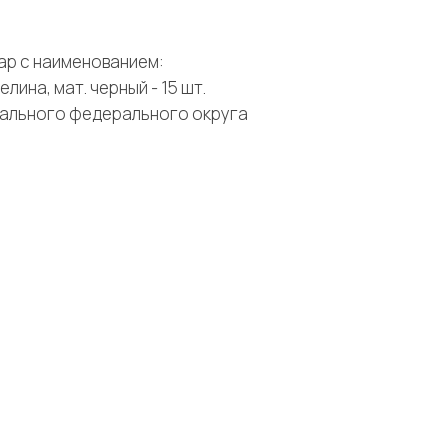
ар с наименованием:
лина, мат. черный - 15 шт.
рального федерального округа