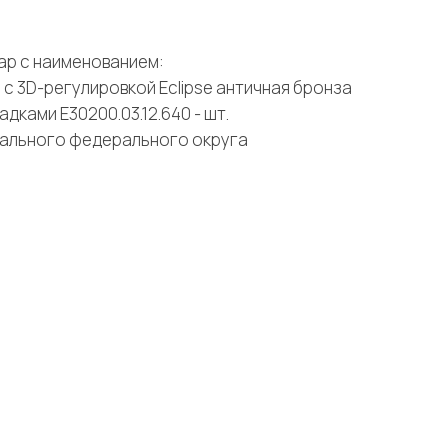
ар с наименованием:
 с 3D-регулировкой Eclipse античная бронза
адками E30200.03.12.640 - шт.
рального федерального округа